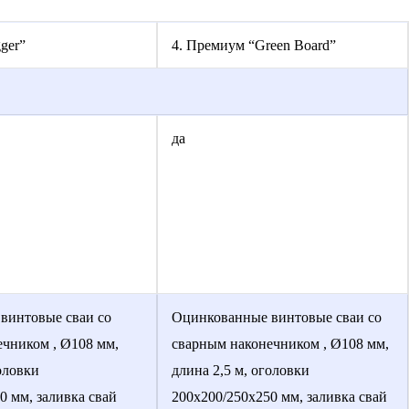
ger”
4. Премиум “Green Board”
да
винтовые сваи со
Оцинкованные винтовые сваи со
чником , Ø108 мм,
сварным наконечником , Ø108 мм,
оловки
длина 2,5 м, оголовки
0 мм, заливка свай
200х200/250х250 мм, заливка свай