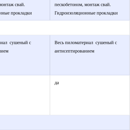
монтаж свай.
пескобетоном, монтаж свай.
нные прокладки
Гидроизоляционные прокладки
риал сушеный с
Весь пиломатериал сушеный с
нием
антисептированием
да