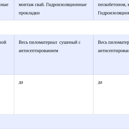
нные
монтаж свай. Гидроизоляционные
пескобетоном, 
прокладки
Гидроизоляцио
ной
Весь пиломатериал сушеный с
Весь пиломате
антисептированием
антисептирова
да
да